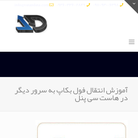
info@vatandata.com
0936-336-2849
0911-930-6398
آموزش انتقال فول بکاپ به سرور دیگر
در هاست سی پنل