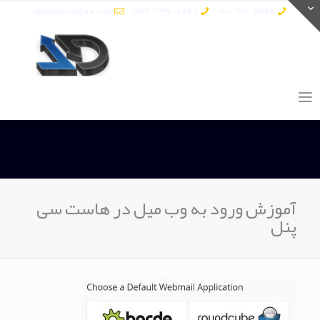
info@vatandata.com
0936-336-2849
0911-930-6398
آموزش ورود به وب میل در هاست سی
پنل