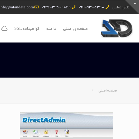
تلفن تماس
0911-930-6398
0936-336-2849
info@vatandata.com
صفحه ی اصلی
دامنه
گواهینامه SSL
صفحه اصلی