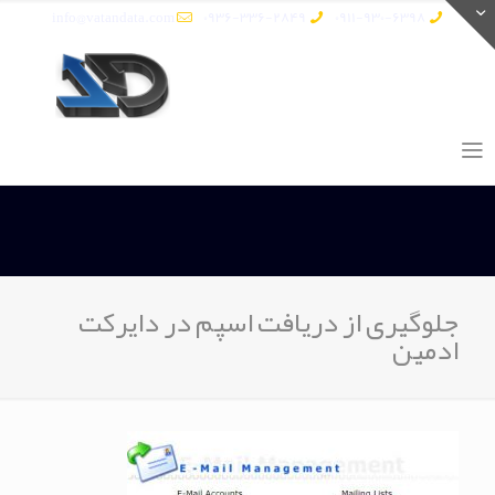
info@vatandata.com
0936-336-2849
0911-930-6398
جلوگیری از دریافت اسپم در دایرکت
ادمین