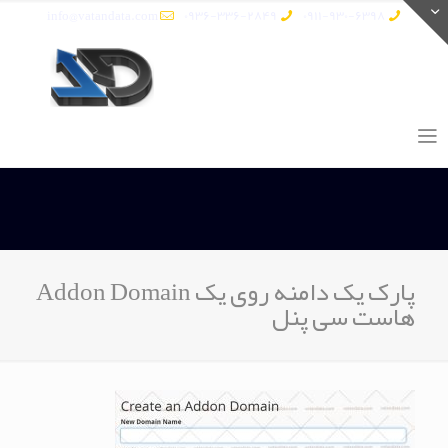
info@vatandata.com
0936-336-2849
0911-930-6398
پارک یک دامنه روی یک Addon Domain
هاست سی پنل