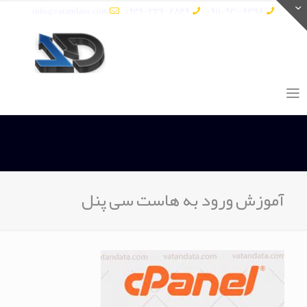
info@vatandata.com
0936-336-2849
0911-930-6398
آموزش ورود به هاست سی پنل