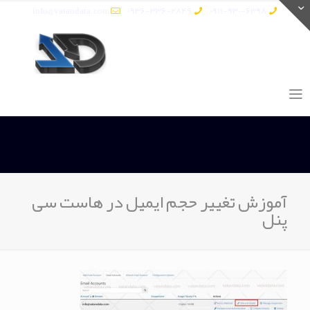
info@vatandata.com
0936-336-2849
0911-930-6398
آموزش تغییر حجم ایمیل در هاست سی
پنل