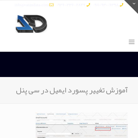
info@vatandata.com
0936-336-2849
0911-930-6398
آموزش تغییر پسورد ایمیل در سی پنل