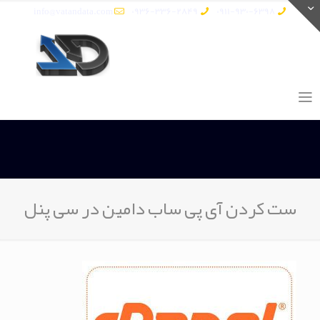
info@vatandata.com
0936-336-2849
0911-930-6398
ست کردن آی پی ساب دامین در سی پنل