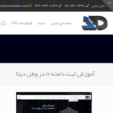
تلفن تماس
0911-930-6398
0936-336-2849
info@vatandata.com
صفحه ی اصلی
دامنه
گواهینامه SSL
آموزش ثبت دامنه ir در وطن دیتا