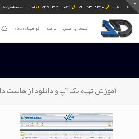
تلفن تماس
0911-930-6398
0936-336-2849
info@vatandata.com
صفحه ی اصلی
دامنه
گواهینامه SSL
آموزش تهیه بک آپ و دانلود از هاست د