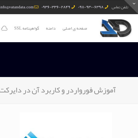
تلفن تماس
0911-930-6398
0936-336-2849
info@vatandata.com
صفحه ی اصلی
دامنه
گواهینامه SSL
آموزش فورواردر و کاربرد آن در دایرکت