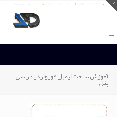
info@vatandata.com
0936-336-2849
0911-930-6398
آموزش ساخت ایمیل فورواردر در سی
پنل