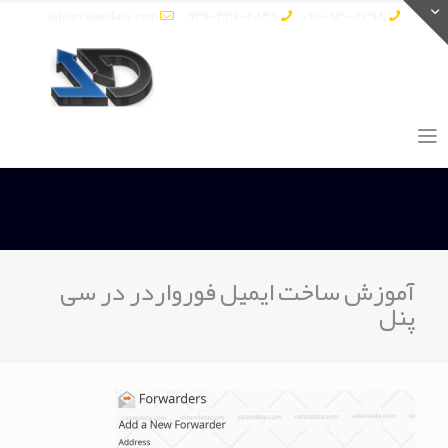
info@vatandata.com
0936-336-2849
0911-930-6398
آموزش ساخت ایمیل فورواردر در سی
پنل