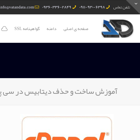
تلفن تماس
0911-930-6398
0936-336-2849
info@vatandata.com
صفحه ی اصلی
دامنه
گواهینامه SSL
آموزش ساخت و حذف دیتابیس در سی پ