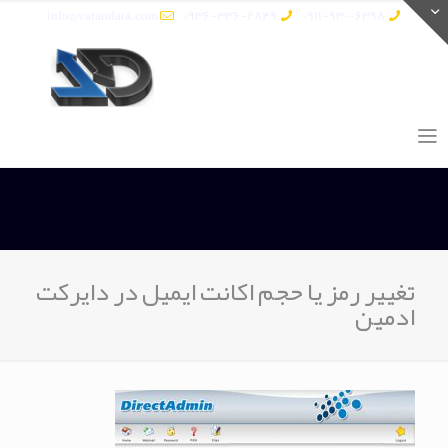
info@vatandata.com
0936-336-2849
0911-930-6398
تغییر رمز یا حجم اکانت ایمیل در دایرکت
ادمین