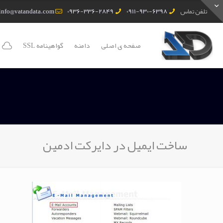
تلفن تماس
0911-930-6398
0936-336-2849
info@vatandata.com
صفحه ی اصلی
دامنه
گواهینامه SSL
ساخت ایمیل در دایرکت ادمین