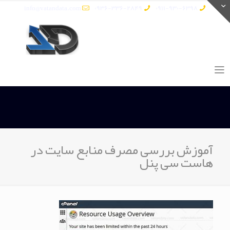
info@vatandata.com
0936-336-2849
0911-930-6398
آموزش بررسی مصرف منابع سایت در
هاست سی پنل