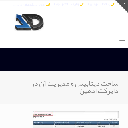
info@vatandata.com
0936-336-2849
0911-930-6398
ساخت دیتابیس و مدیریت آن در
دایرکت ادمین