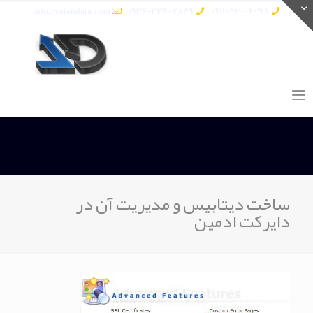
info@vatandata.com
0936-336-2849
0911-930-6398
ساخت دیتابیس و مدیریت آن در
دایرکت ادمین