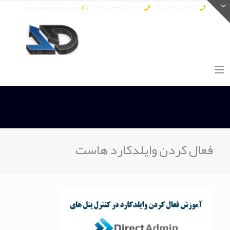
info@vatandata.com
0936-336-2849
0911-930-6398
فعال کردن وایلدکارد هاست