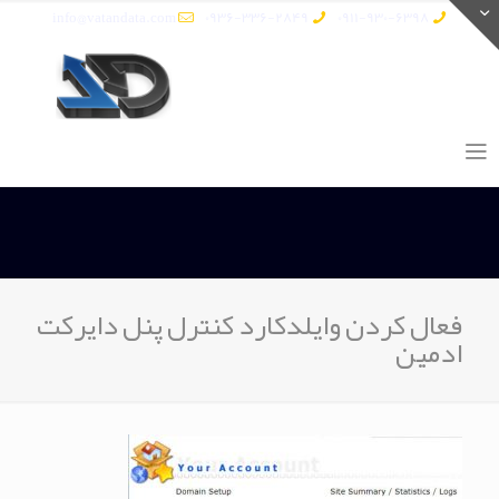
info@vatandata.com
0936-336-2849
0911-930-6398
فعال کردن وایلدکارد کنترل پنل دایرکت
ادمین