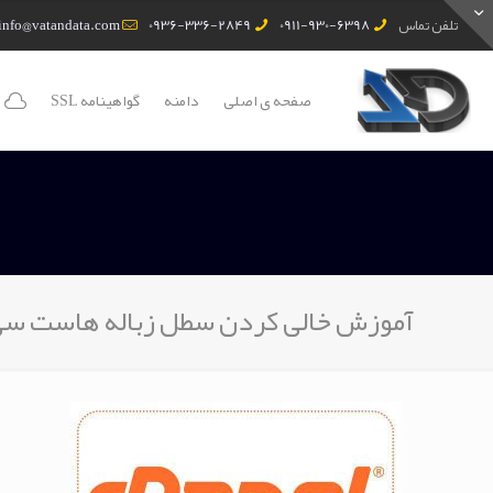
تلفن تماس
0911-930-6398
0936-336-2849
info@vatandata.com
صفحه ی اصلی
دامنه
گواهینامه SSL
آموزش خالی کردن سطل زباله هاست سی