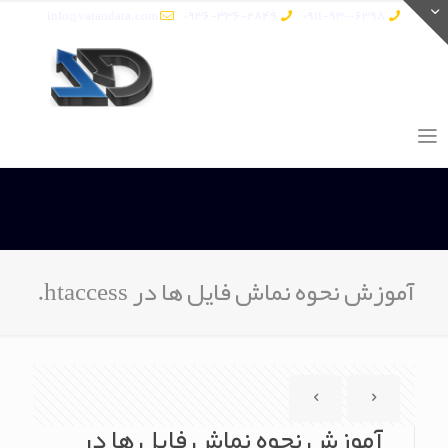
info@vatandata.com
0936-336-2849
0911-930-6398
آموزش نحوه نماش فایل ها در htaccess.
آموزش نحوه نماش فایل ها در