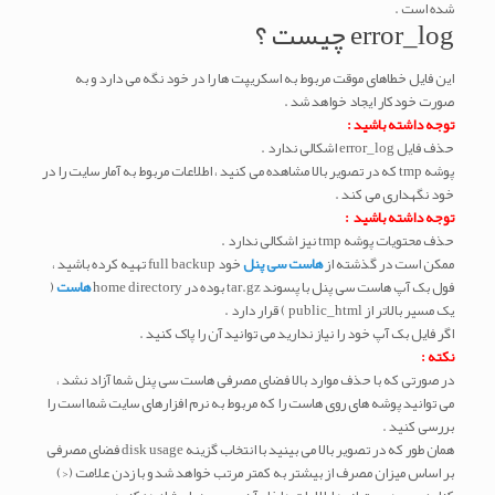
شده است .
error_log چیست ؟
این فایل خطاهای موقت مربوط به اسکریپت ها را در خود نگه می دارد و به
صورت خودکار ایجاد خواهد شد .
توجه داشته باشید :
حذف فایل error_log اشکالی ندارد .
پوشه tmp که در تصویر بالا مشاهده می کنید ، اطلاعات مربوط به آمار سایت را در
خود نگهداری می کند .
توجه داشته باشید :
حذف محتویات پوشه tmp نیز اشکالی ندارد .
ممکن است در گذشته از
هاست سی پنل
خود full backup تهیه کرده باشید ،
فول بک آپ هاست سی پنل با پسوند tar.gz بوده در home directory
هاست
(
یک مسیر بالاتر از public_html ) قرار دارد .
اگر فایل بک آپ خود را نیاز ندارید می توانید آن را پاک کنید .
نکته :
در صورتی که با حذف موارد بالا فضای مصرفی هاست سی پنل شما آزاد نشد ،
می توانید پوشه های روی هاست را که مربوط به نرم افزارهای سایت شما است را
بررسی کنید .
همان طور که در تصویر بالا می بینید با انتخاب گزینه disk usage فضای مصرفی
بر اساس میزان مصرف از بیشتر به کمتر مرتب خواهد شد و با زدن علامت (<)