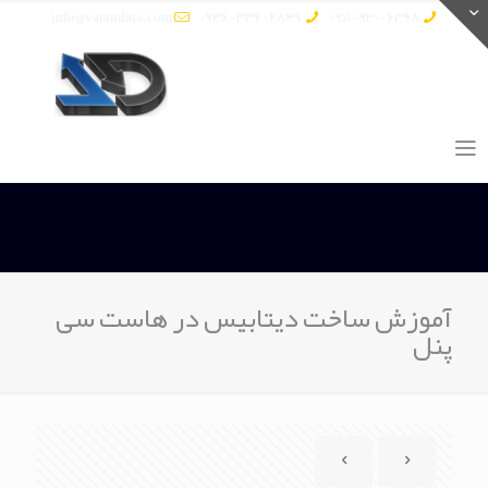
info@vatandata.com
0936-336-2849
0911-930-6398
آموزش ساخت دیتابیس در هاست سی
پنل