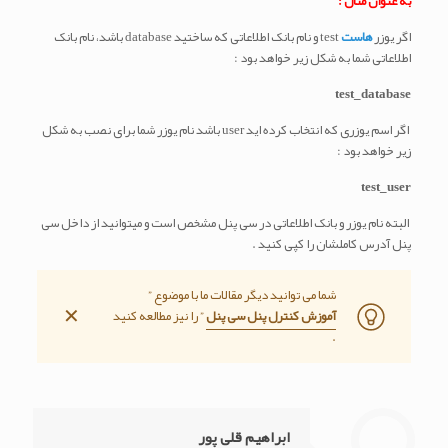
به عنوان مثال :
اگر یوزر
هاست
test
و نام بانک اطلاعاتی که ساختید
database باشد،
نام بانک
اطلاعاتی شما به شکل زیر خواهد بود :
test_database
اگر اسم یوزری که انتخاب کرده اید
user
باشد نام یوزر شما برای نصب به شکل
زیر خواهد بود :
test_user
البته نام یوزر و بانک اطلاعاتی در سی پنل مشخص است و میتوانید از داخل سی
پنل آدرس کاملشان را کپی کنید .
شما می توانید دیگر مقالات ما با موضوع ”
✕
آموزش کنترل پنل سی پنل
” را نیز مطالعه کنید
.
ابراهیم قلی پور