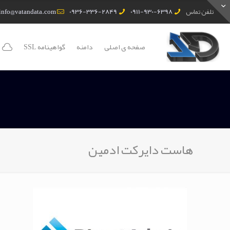
تلفن تماس
0911-930-6398
0936-336-2849
info@vatandata.com
صفحه ی اصلی
دامنه
گواهینامه SSL
هاست دایرکت ادمین