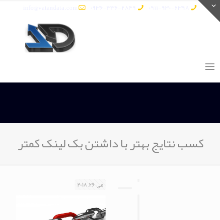
info@vatandata.com
0936-336-2849
0911-930-6398
کسب نتایج بهتر با داشتن بک لینک کمتر
می 26, 2018