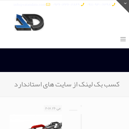
info@vatandata.com
0936-336-2849
0911-930-6398
کسب بک لینک از سایت های استاندارد
می 26, 2018