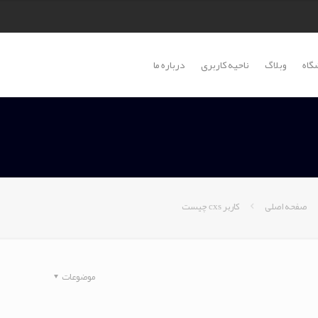
گاه
وبلاگ
ناحیه کاربری
درباره ما
صفحه اصلی
کاربر cxs چیست
موضوعات