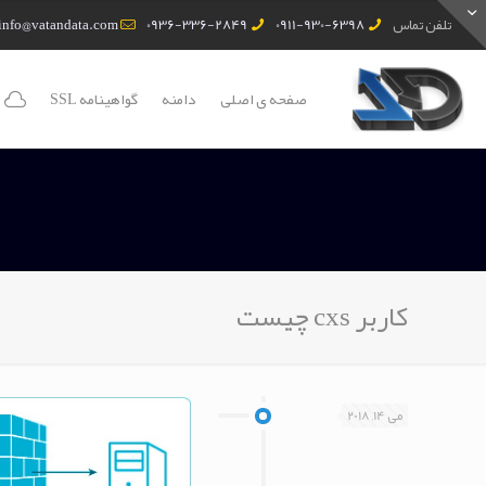
تلفن تماس
0911-930-6398
0936-336-2849
info@vatandata.com
صفحه ی اصلی
دامنه
گواهینامه SSL
کاربر cxs چیست
می 14, 2018