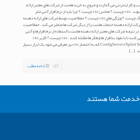
ب و کار اینترنتی می گذارند و شروع به خرید هاست از شرکت های معتبر ارائه
دهنده میزبانی وب می کنند با کلمه cxs روبرو می شوند . cxs چیست ؟ محاسن cxs چیست ؟ چرا باید از نرم افزار آنتی شلر
قدرتمند cxs استفاده کرد ؟اهمیت cxs در هاستینگ چیست ؟ ویژگی های cxs چیست ؟ حفظ امنیت توسط شرکت های ارائه دهنده
ت ارائه دهنده خدمات هاست را از دیگر شرکت ها متمایز می کند ، حفظ امنیت
در نتیجه شرکت های معتبر ارائه دهنده هاست با استفاده از نرم افزارها و آنتی
ویروس های گوناگونی تلاش در حفظ امنیت سرور می کنند تا با نفوذ بدافزار ها و هکر ها مقابله کنند . cxs چیست ؟ کاربر cxs
چیست ؟ همان طور که می دانید اسکریپت ConfigServer eXploit Scanner که به اختصار cxs نیز معرفی می شود یک ابزار بسیار
[…]
0
ادامه مطلب
ر خدمت شما هستند