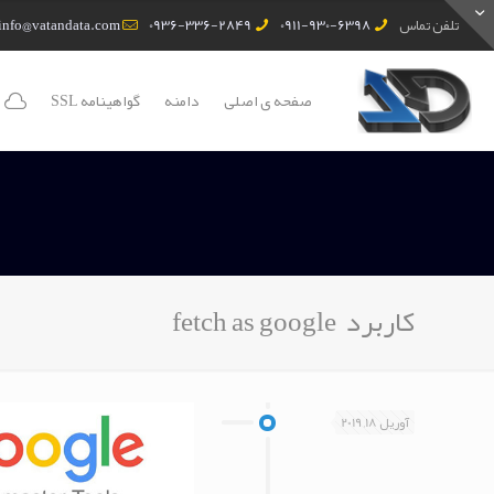
تلفن تماس
0911-930-6398
0936-336-2849
info@vatandata.com
صفحه ی اصلی
دامنه
گواهینامه SSL
کاربرد fetch as google
آوریل 18, 2019