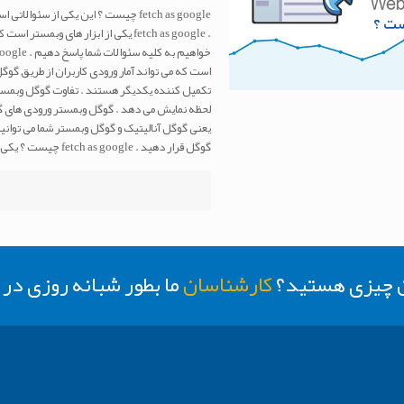
fetch as google چیست ؟ این یکی از س
است که می تواند آمار ورودی کاربران از طریق گوگ
تکمیل کننده یکدیگر هستند . تفاوت گوگل وبمستر 
لحظه نمایش می دهد . گوگل وبمستر ورودی های گو
یعنی گوگل آنالیتیک و گوگل وبمستر شما می توانی
گوگل قرار دهید . fetch as google چیست ؟ یکی از ابزارهایی که در
ن چیزی هستید؟
کارشناسان
ما بطور شبانه روزی د