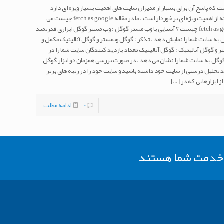
ئوالاتی است که پاسخ آن برای بسیار از مدیران سایت های اهمیت بسیار ویژه ای دارد
. fetch as google یکی از ابزار های وبمستر است که از اهمیت ویژه ای برخوردار است . ما در مقاله fetch as google چیست می
خواهیم به کلیه سئوالات شما پاسخ دهیم . fetch as google چیست ؟ آشنایی با وب مستر گوگل : وب مستر گوگل ابزاری قدرتمند
ل به سایت شما را نمایش دهد . تذکر : گوگل وبمستر و گوگل آنالیتیک مکمل و
و گوگل آنالیتیک : گوگل آنالیتیک تعداد بازدید کنندگان سایت شما را در
گل به سایت شما را نشان می دهد . در صورت بررسی همزمان دو ابزار گوگل
د تحلیل درستی از سایت خود داشته باشید و سایت خود را در رتبه های برتر
[…]
0
ادامه مطلب
ر خدمت شما هستند