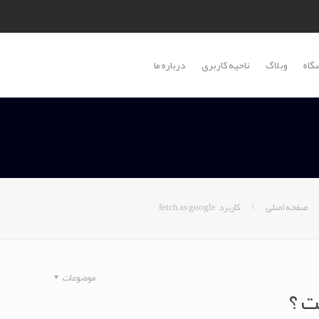
گاه
وبلاگ
ناحیه کاربری
درباره ما
صفحه اصلی
کاربرد fetch as google
موضوعات