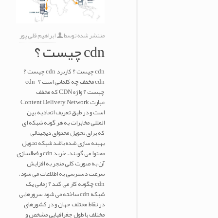
منتشر شده توسط
ابراهیم قلی پور
cdn چیست ؟
cdn چیست ؟ کاربرد cdn چیست ؟
cdn مخفف چه کلماتی است ؟ cdn
چیست ؟ واژه CDN که مخفف
عبارت Content Delivery Network
است و در طبق تعریف اتحادیه بین
المللی مخابرات به هر گونه شبکه ای
که برای تحویل محتوای دیجیتالی
بهینه سازی شده باشد شبکه تحویل
محتوا می گویند. خرید cdn و فعالسازی
آن به صورت کلی منجر به افزایش
سرعت دسترسی به اطلاعات می شود.
cdn چگونه کار می کند ؟ زمانی یک
شبکه cdn ساخته می شود سرورهایی
در نقاط مختلف جهان و در کشورهای
مختلف با طول جغرافیایی مشخص و