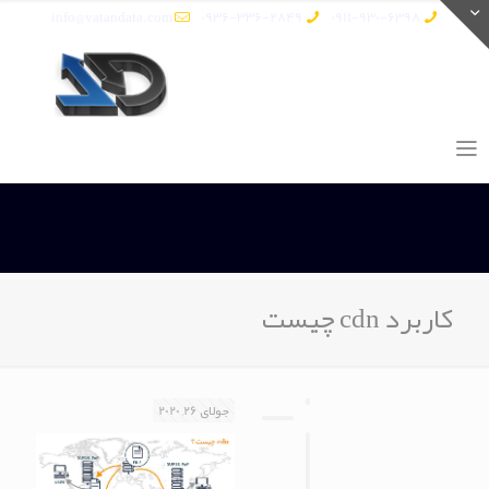
info@vatandata.com
0936-336-2849
0911-930-6398
کاربرد cdn چیست
جولای 26, 2020