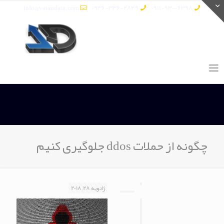
info@vatandata.com
0936-336-2849
0911-930-6398
چگونه از حملات ddos جلوگیری کنیم
ژانویه 28, 2018