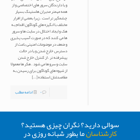
و یا دارندگان سرور های اختصاصی و از
همه مهمتر مدیران هاستینگ بسیار
چشمگیر تر است . زیرا بعضی از افرار
مختلف با انگیزه های گوناگون اقدام به
هک و ایجاد اختلال در سایت ها و سرور
ها می کنند که در صورت آسیب پذیری
و ضعف در موضوعات امنیتی باعث از
دسترس خارج شدن و یا در حالت
پیشرفته تر ، از کنترل خارج شدن
سایت و سرو ها می شود . هکر ها معمولا
از شیوه های گوناگون برای رسیدن به
مقاصدشان استفاده
[…]
0
ادامه مطلب
سوالی دارید؟ نگران چیزی هستید؟
کارشناسان
ما بطور شبانه روزی در