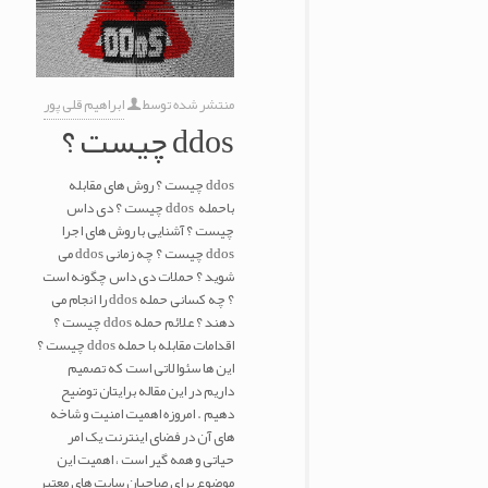
منتشر شده توسط
ابراهیم قلی پور
ddos چیست ؟
ddos چیست ؟ روش های مقابله
باحمله ddos چیست ؟ دی داس
چیست ؟ آشنایی با روش های اجرا
ddos چیست ؟ چه زمانی ddos می
شوید ؟ حملات دی داس چگونه است
؟ چه کسانی حمله ddos را انجام می
دهند ؟ علائم حمله ddos چیست ؟
اقدامات مقابله با حمله ddos چیست ؟
این ها سئوالاتی است که تصمیم
داریم در این مقاله برایتان توضیح
دهیم . امروزه اهمیت امنیت و شاخه
های آن در فضای اینترنت یک امر
حیاتی و همه گیر است ، اهمیت این
موضوع برای صاحبان سایت های معتبر