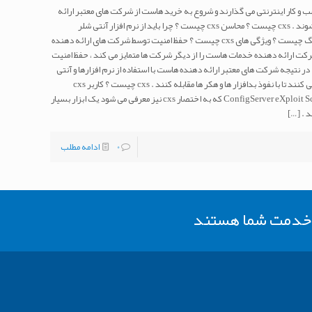
ب و کار اینترنتی می گذارند و شروع به خرید هاست از شرکت های معتبر ارائه
دهنده میزبانی وب می کنند با کلمه cxs روبرو می شوند . cxs چیست ؟ محاسن cxs چیست ؟ چرا باید از نرم افزار آنتی شلر
قدرتمند cxs استفاده کرد ؟اهمیت cxs در هاستینگ چیست ؟ ویژگی های cxs چیست ؟ حفظ امنیت توسط شرکت های ارائه دهنده
ت ارائه دهنده خدمات هاست را از دیگر شرکت ها متمایز می کند ، حفظ امنیت
در نتیجه شرکت های معتبر ارائه دهنده هاست با استفاده از نرم افزارها و آنتی
ویروس های گوناگونی تلاش در حفظ امنیت سرور می کنند تا با نفوذ بدافزار ها و هکر ها مقابله کنند . cxs چیست ؟ کاربر cxs
چیست ؟ همان طور که می دانید اسکریپت ConfigServer eXploit Scanner که به اختصار cxs نیز معرفی می شود یک ابزار بسیار
[…]
0
ادامه مطلب
ر خدمت شما هستند