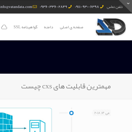
تلفن تماس
0911-930-6398
0936-336-2849
info@vatandata.com
صفحه ی اصلی
دامنه
گواهینامه SSL
مهمترین قابلیت های cxs چیست
می 14, 2018