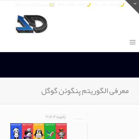
info@vatandata.com
0936-336-2849
0911-930-6398
معرفی الگوریتم پنگوئن گوگل
ژانویه 4, 2018