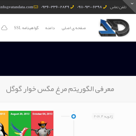
تلفن تماس
0911-930-6398
0936-336-2849
info@vatandata.com
صفحه ی اصلی
دامنه
گواهینامه SSL
معرفی الگوریتم مرغ مگس خوار گوگل
ژانویه 4, 2018