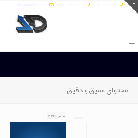
info@vatandata.com
0936-336-2849
0911-930-6398
محتوای عمیق و دقیق
مارس 1, 2019