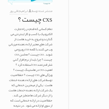
منتشر شده توسط
ابراهیم قلی پور
cxs چیست ؟
تمام کسانی که قدم در راه تجارت
الکترونیک یا کسب و کار اینترنتی می
گذارند و شروع به خرید هاست از
شرکت های معتبر ارائه دهنده میزبانی
وب می کنند با کلمه cxs روبرو می
شوند . cxs چیست ؟ محاسن cxs
چیست ؟ چرا باید از نرم افزار آنتی
شلر قدرتمند cxs استفاده کرد ؟
اهمیت cxs در هاستینگ چیست ؟
ویژگی های cxs چیست ؟ حفظ امنیت
توسط شرکت های ارائه دهنده خدمات
هاست : یکی از مهمترین خدماتی که
یک شرکت ارائه دهنده خدمات هاست
را از دیگر شرکت ها متمایز می کند ،
حفظ امنیت در ارائه خدماتی است که
از سوی او ارائه می شود . در نتیجه