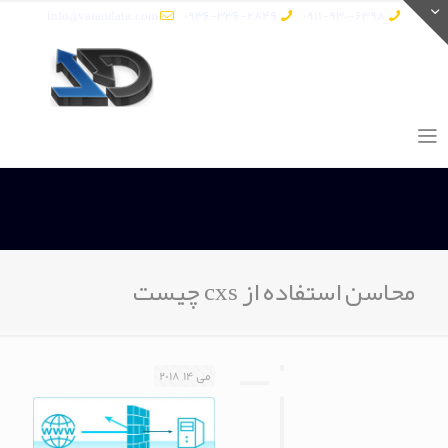
info@vatandata.com
0936-336-2849
0911-930-6398
محاسن استفاده از cxs چیست
می 14, 2018