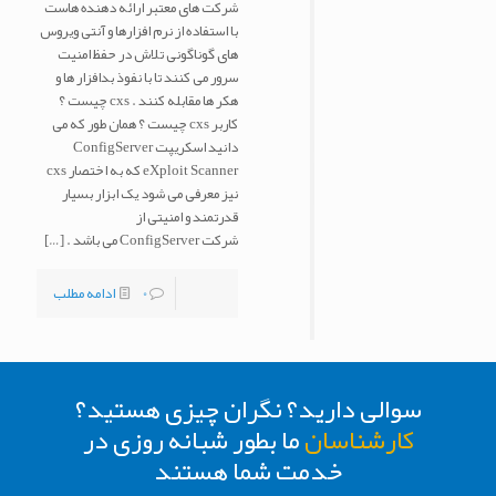
شرکت های معتبر ارائه دهنده هاست
با استفاده از نرم افزارها و آنتی ویروس
های گوناگونی تلاش در حفظ امنیت
سرور می کنند تا با نفوذ بدافزار ها و
هکر ها مقابله کنند . cxs چیست ؟
کاربر cxs چیست ؟ همان طور که می
دانید اسکریپت ConfigServer
eXploit Scanner که به اختصار cxs
نیز معرفی می شود یک ابزار بسیار
قدرتمند و امنیتی از
شرکت ConfigServer می باشد .
[…]
0
ادامه مطلب
سوالی دارید؟ نگران چیزی هستید؟
کارشناسان
ما بطور شبانه روزی در
خدمت شما هستند