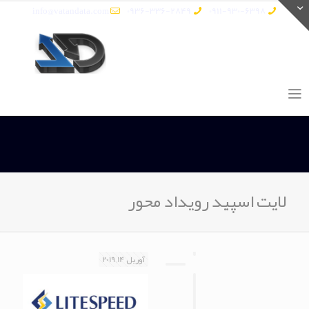
info@vatandata.com
0936-336-2849
0911-930-6398
لایت اسپید رویداد محور
آوریل 14, 2019