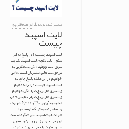
منتشر شده توسط
ابراهیم قلی پور
لایت اسپید
چیست
لایت اسپید چیست ؟ در پاسخ به این
سئوال باید بگویم لایت اسپید یک وب
سرور است و وظیفه اش پاسخگویی به
درخواست هایی مشتریان است . ما می
خواهیم در این مقاله پاسخ جامع به
لایت اسپید چیست ؟ را ارائه دهیم .
وب سرور های رایج دنیا : اگر بخواهیم
وب سرور های رایج دنیا را نام ببریم می
توانید به آپاچی ، IIS و Nginx نام برد .
بر اساس تحقیقاتی که توسط خود
شرکت لایت اسپید صورت گرفته است
این وب سرور جزء چهارمین وب سرور
محبوب در دنیا و وب سرور درجه یک