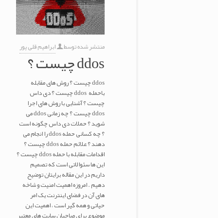
منتشر شده توسط
ابراهیم قلی پور
ddos چیست ؟
ddos چیست ؟ روش های مقابله
باحمله ddos چیست ؟ دی داس
چیست ؟ آشنایی با روش های اجرا
ddos چیست ؟ چه زمانی ddos می
شوید ؟ حملات دی داس چگونه است
؟ چه کسانی حمله ddos را انجام می
دهند ؟ علائم حمله ddos چیست ؟
اقدامات مقابله با حمله ddos چیست ؟
این ها سئوالاتی است که تصمیم
داریم در این مقاله برایتان توضیح
دهیم . امروزه اهمیت امنیت و شاخه
های آن در فضای اینترنت یک امر
حیاتی و همه گیر است ، اهمیت این
موضوع برای صاحبان سایت های معتبر