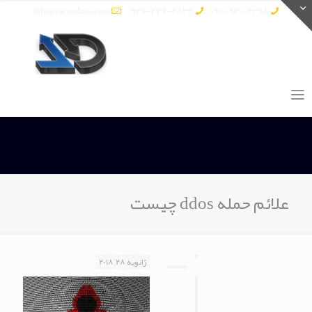
info@vatandata.com
0936-336-2849
0911-930-6398
علائم حمله ddos چیست
ژانویه 28, 2018