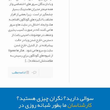
و یا دارندگان سرور های اختصاصی و از
همه مهمتر مدیران هاستینگ بسیار
چشمگیر تر است . زیرا بعضی از افرار
مختلف با انگیزه های گوناگون اقدام به
هک و ایجاد اختلال در سایت ها و سرور
ها می کنند که در صورت آسیب پذیری
و ضعف در موضوعات امنیتی باعث از
دسترس خارج شدن و یا در حالت
پیشرفته تر ، از کنترل خارج شدن
سایت و سرو ها می شود . هکر ها معمولا
از شیوه های گوناگون برای رسیدن به
مقاصدشان استفاده
[…]
0
ادامه مطلب
سوالی دارید؟ نگران چیزی هستید؟
کارشناسان
ما بطور شبانه روزی در