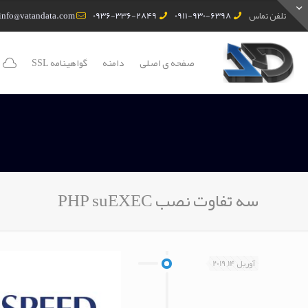
تلفن تماس
0911-930-6398
0936-336-2849
info@vatandata.com
صفحه ی اصلی
دامنه
گواهینامه SSL
سه تفاوت نصب PHP suEXEC
آوریل 14, 2019