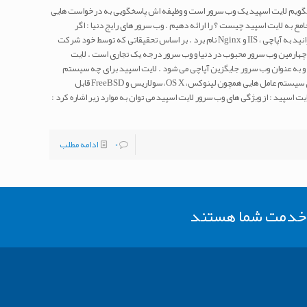
 بگویم لایت اسپید یک وب سرور است و وظیفه اش پاسخگویی به درخواست هایی
مع به لایت اسپید چیست ؟ را ارائه دهیم . وب سرور های رایج دنیا : اگر
بخواهیم وب سرور های رایج دنیا را نام ببریم می توانید به آپاچی ، IIS و Nginx نام برد . بر اساس تحقیقاتی که توسط خود شرکت
هارمین وب سرور محبوب در دنیا و وب سرور درجه یک تجاری است . لایت
رد و به عنوان وب سرور جایگزین آپاچی می شود . لایت اسپید برای چه سیستم
عامل های کاربرد دارد ؟ وب سرور لایت اسپید برای سیستم عامل هایی همچون لینوکس، OS X، سولاریس و FreeBSD قابل
 اسپید : از ویژگی های وب سرور لایت اسپید می توان به موارد زیر اشاره کرد :
0
ادامه مطلب
ر خدمت شما هستند