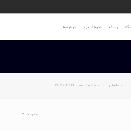
گاه
وبلاگ
ناحیه کاربری
درباره ما
صفحه اصلی
سه تفاوت نصب PHP suEXEC
موضوعات