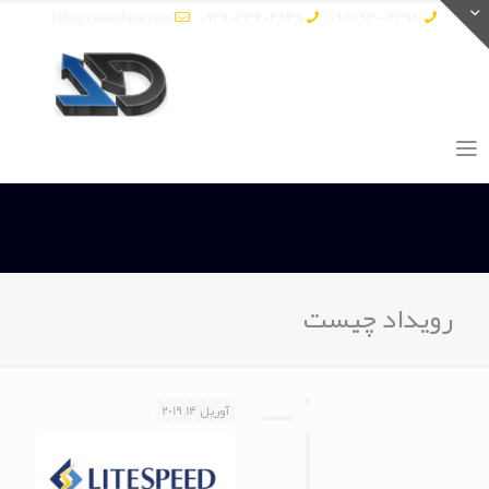
info@vatandata.com
0936-336-2849
0911-930-6398
رویداد چیست
آوریل 14, 2019