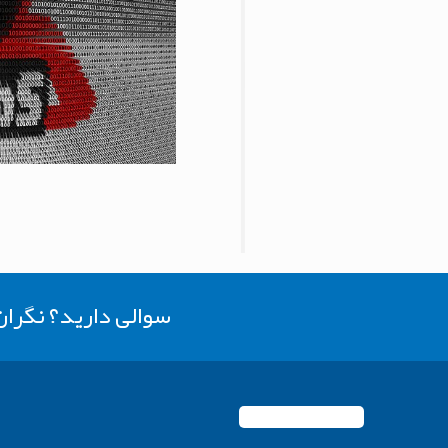
سوالی دارید؟ نگرا