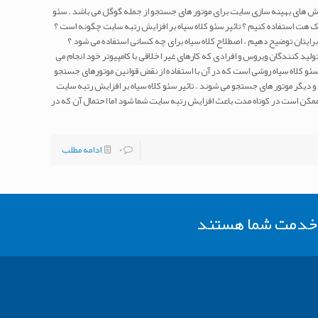
روش های بهینه سازی سایت برای موتور های جستجو از جمله گوگل می باشد . سئو
 هت استفاده کنیم ؟ تائیر سئو کلاه سیاه بر افزایش رتبه سایت چگونه است ؟
برایتان توضیح دهیم . اصطلاح کلاه سیاه برای چه کسانی استفاده می شود ؟
 تولید کنندگان ویروس و افرادی که کارهای غیر اخلاقی با کامپیوتر خود انجام می
سئو کلاه سیاه روشی است که در آن با استفاده از نقض قوانین موتورهای جستجو
 دیگر موتور های جستجو می شوند . تائیر سئو کلاه سیاه بر افزایش رتبه سایت
کن است در کوتاه مدت باعث افزایش رتبه سایت شما شود اما احتمال آن که در
0
ادامه مطلب
ر خدمت شما هستند