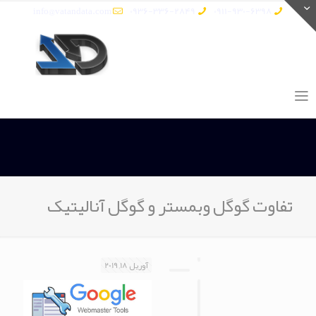
info@vatandata.com
0936-336-2849
0911-930-6398
تفاوت گوگل وبمستر و گوگل آنالیتیک
آوریل 18, 2019