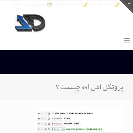
info@vatandata.com
0936-336-2849
0911-930-6398
پروتکل امن ssl چیست ؟