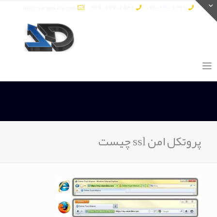
info@vatandata.com
0936-336-2849
0911-930-6398
پروتکل امن ssl چیست