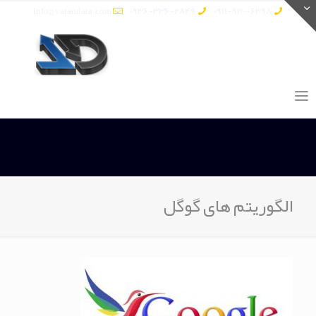
info@vatandata.com
0936-336-2849
0911-930-6398
الگوریتم های گوگل