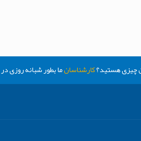
ن چیزی هستید؟
کارشناسان
ما بطور شبانه روزی د