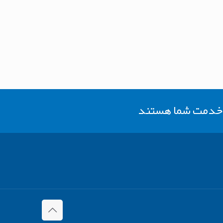
ر خدمت شما هستند