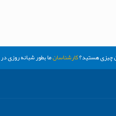
ن چیزی هستید؟
کارشناسان
ما بطور شبانه روزی د